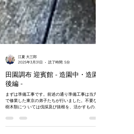
江夏 大三郎
2025年3月31日
読了時間: 5分
田園調布 迎賓館 - 造園中・造園
後編 -
まずは準備工事です。前述の通り準備工事は当方
で修業した東京の弟子たちが行いました。不要な
樹木類につ いては伐採及び抜根を、活かすものに
ついては剪定を行い形を整えました。ウッドデッ
キとプールのあった庭は、ウッドデッキを撤去す