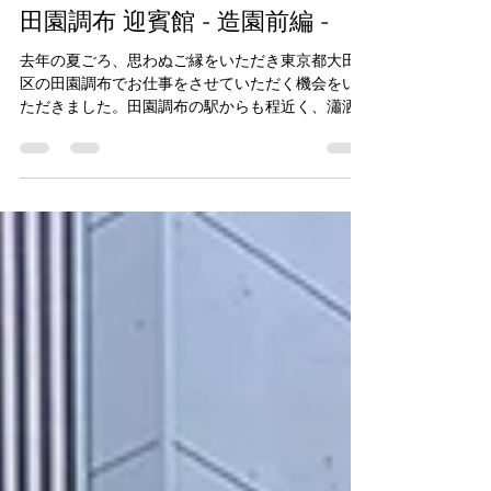
江夏 大三郎
2025年3月23日
読了時間: 2分
田園調布 迎賓館 - 造園前編 -
去年の夏ごろ、思わぬご縁をいただき東京都大田
区の田園調布でお仕事をさせていただく機会をい
ただきました。田園調布の駅からも程近く、瀟洒
な住宅が並ぶエリアにあたり、この現場において
も大変美しい建物が建っており、この建物に相応
しい庭づくりをオーナー...