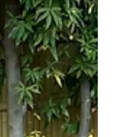
庭園見
学
研修
お知ら
せ
石造物
造作