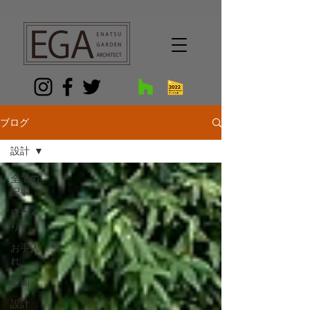
G-9FGR3KKTYG
ブログ
設計
全ての
記事
庭づく
り
お手入
れ
造園
設計