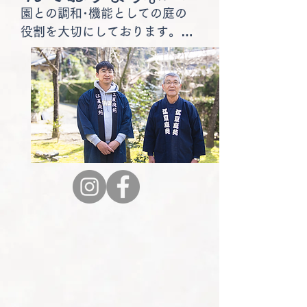
園との調和･機能としての庭の
役割を大切にしております。設
計から管理までトータルでご提
案し、暮らしに寄り添い、四季
を通じて長く楽しめるお庭をお
客様と作り上げていきます。

　代表の江夏大三郎は一九七一
年に東京農業大学造園科を卒業
後、東京・渋谷「雑木の庭」の
創始者である飯田十基の飯田造
園設計事務所に入所。 1976年4
月より京都の川崎造園に入所。
1977年に江夏庭苑事務所を京
都･山科区で開業し、宇治に移
り現在に至ります。その跡を継