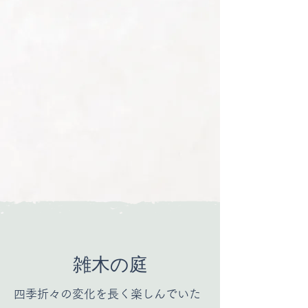
ぐ江夏泰治郎は2006年に東京農
工大学大学院自然環境保全学分
野森林保全学分野を終了後江夏
大三郎の同門であった福住豊氏
に師事。2009年より江夏庭苑事
務所に入所、現在に至ります。
雑木の庭
四季折々の変化を長く楽しんでいた