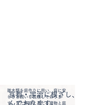
雑木類を庭作りに用い、庭に安
京都・宇治に根ざし、心に潤
らぎと潤いを表現しておりま
んでおります。
す。また作庭にあたり建物と庭