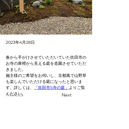
2023年4月28日
春から手がけさせていただいていた吹田市の
お寺の庫裡から見える庭を造園させていただ
きました。
施主様のご希望をお伺いし、京都風で山野草
も楽しんでいただける庭になったと思いま
す。詳しくは、
「吹田市S寺の庭」
よりご覧
ください。
Previous
Next