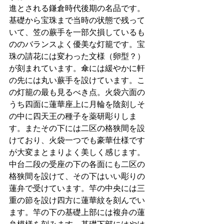
進とされる鎌倉時代後期の名品です。
基礎から宝珠まで当時の状態で残って
いて、笠の蕨手を一部欠損しているも
ののバランスよく優美な灯籠です。宝
珠の請花には変わった文様（卵型？）
が刻まれています。傘には緩やかに軒
の先には丸い蕨手を設けています。こ
の灯籠の最も見るべき点。火袋六面の
うち四面に蓮華座上に月輪を陰刻しそ
の中に四天王の種子を薬研彫りしま
す。またその下には二区の格狭間を設
けており、火袋一つでも豪華仕様です
が大変まとまりよく美しく感じます。
中台二段の受座の下の各面にも二区の
格狭間を設けて、その下はいい彫りの
蓮弁で受けています。竿の中央には三
重の節を設け四方に蓮華紋を刻んでい
ます。竿の下の基礎上部には複弁の蓮