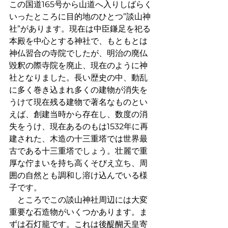
この国道165号から山道へ入りしばらく
いったところに目的地のひとつ”談山神
社”があります。現在は中臣鎌足を祀る
本殿を中心とする神社で、もともとは
神仏習合の寺院でしたが、明治の廃仏
毀釈の際寺院を廃止、現在のように神
社となりました。長い歴史の中、動乱
に多く巻き込まれ多くの建物が消失を
うけて現在残る建物で著名なものとい
えば、創建当時から存在し、数度の消
失をうけ、現在あるのもは1532年に再
建された、木造の十三重塔では世界最
古である十三重塔でしょう。壮麗で重
厚な佇まいを持ち高くそびえ立ち、周
囲の自然とも調和し溶け込んでいる様
子です。
　ところでこの談山神社周辺には大変
重要な石造物がいくつかあります。ま
ずは石灯籠です。これは後醍醐天皇寄