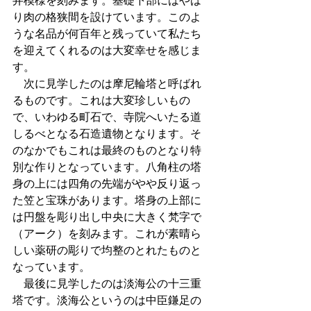
弁模様を刻みます。基礎下部にはやは
り肉の格狭間を設けています。このよ
うな名品が何百年と残っていて私たち
を迎えてくれるのは大変幸せを感じま
す。
　次に見学したのは摩尼輪塔と呼ばれ
るものです。これは大変珍しいもの
で、いわゆる町石で、寺院へいたる道
しるべとなる石造遺物となります。そ
のなかでもこれは最終のものとなり特
別な作りとなっています。八角柱の塔
身の上には四角の先端がやや反り返っ
た笠と宝珠があります。塔身の上部に
は円盤を彫り出し中央に大きく梵字で
（アーク）を刻みます。これが素晴ら
しい薬研の彫りで均整のとれたものと
なっています。
　最後に見学したのは淡海公の十三重
塔です。淡海公というのは中臣鎌足の