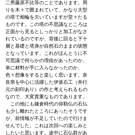
二男藤原不比等のことであります。周
りを木々で囲まれていて、かなり大型
の塔で相輪を欠いていますが堂々たる
ものです。この塔の不思議なところは
正面から見るとしっかりと加工がなさ
れているのですが、背後に回ると下十
層と基礎と塔身が自然石のままの状態
となっています。これがほんとうに不
可思議で何らかの理由があったのか、
単に材料が手に入らなかったのか、
色々想像をすると楽しく思います。奈
良県を中心に活躍した伊派石工（井行
元の刻印あり）の作と考えられるもの
なので、大変貴重なものであります。
　この他にも鎌倉時代の弥勒仏の石仏
も少し離れたところにあったそうです
が、前情報が不足していたので行けま
せんでした。これは次回への楽しみと
したいと思います。途中に石仏群があ