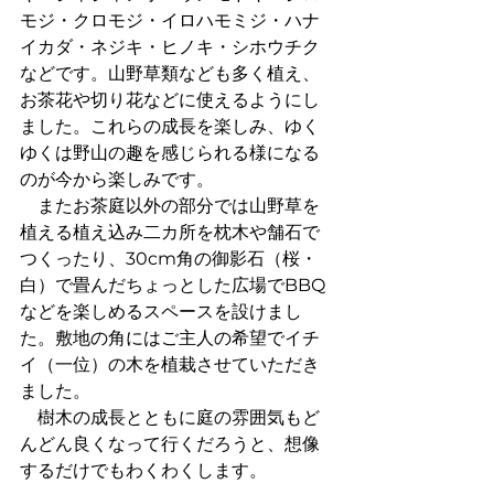
モジ・クロモジ・イロハモミジ・ハナ
イカダ・ネジキ・ヒノキ・シホウチク
などです。山野草類なども多く植え、
お茶花や切り花などに使えるようにし
ました。これらの成長を楽しみ、ゆく
ゆくは野山の趣を感じられる様になる
のが今から楽しみです。 
　またお茶庭以外の部分では山野草を
植える植え込み二カ所を枕木や舗石で
つくったり、30cm角の御影石（桜・
白）で畳んだちょっとした広場でBBQ
などを楽しめるスペースを設けまし
た。敷地の角にはご主人の希望でイチ
イ（一位）の木を植栽させていただき
ました。 
　樹木の成長とともに庭の雰囲気もど
んどん良くなって行くだろうと、想像
するだけでもわくわくします。 