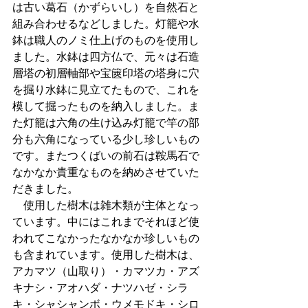
は古い葛石（かずらいし）を自然石と
組み合わせるなどしました。灯籠や水
鉢は職人のノミ仕上げのものを使用し
ました。水鉢は四方仏で、元々は石造
層塔の初層軸部や宝篋印塔の塔身に穴
を掘り水鉢に見立てたもので、これを
模して掘ったものを納入しました。ま
た灯籠は六角の生け込み灯籠で竿の部
分も六角になっている少し珍しいもの
です。またつくばいの前石は鞍馬石で
なかなか貴重なものを納めさせていた
だきました。 
　使用した樹木は雑木類が主体となっ
ています。中にはこれまでそれほど使
われてこなかったなかなか珍しいもの
も含まれています。使用した樹木は、
アカマツ（山取り）・カマツカ・アズ
キナシ・アオハダ・ナツハゼ・シラ
キ・シャシャンボ・ウメモドキ・シロ