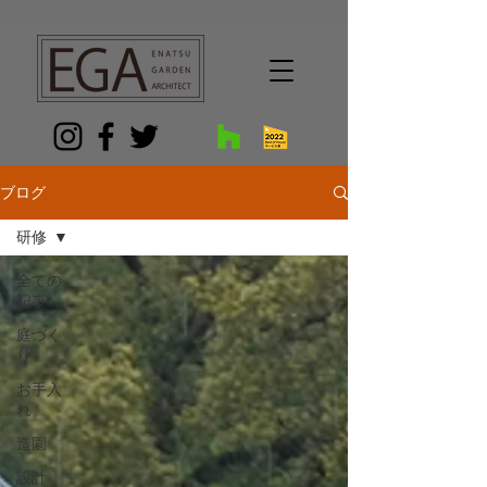
G-9FGR3KKTYG
ブログ
研修
全ての
記事
庭づく
り
お手入
れ
造園
設計