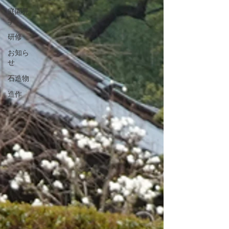
庭園見
学
研修
お知ら
せ
石造物
造作