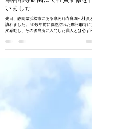
摩訶耶寺庭園にて社員研修を行
いました
先日、静岡県浜松市にある摩訶耶寺庭園へ社員と
訪れました。40数年前に偶然訪れた摩訶耶寺に大
変感動し、その後当所に入門した職人とは必ず私
と共に見学に行くことにしています。 鎌倉時代に
造られたとされている庭の石組は、作庭した人物
の意図がよく分かり学ぶべき要素が多く、幾度も
見るこ...