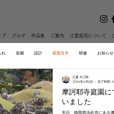
ップ
ブログ
作品集
ご案内
江夏庭苑について
入れ
造園
設計
庭園見学
研修
お知らせ
江夏 大三郎
2024年4月6日
読了時間: 2
摩訶耶寺庭園に
いました
先日、静岡県浜松市にある