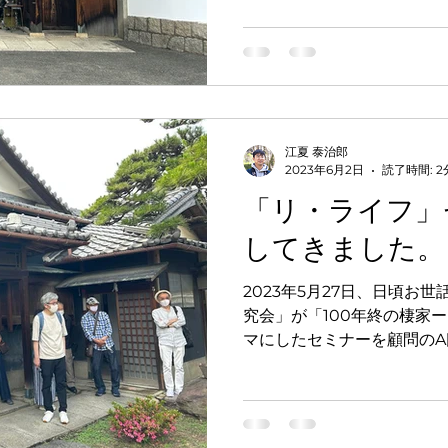
江夏 泰治郎
2023年6月2日
読了時間: 2
「リ・ライフ」
してきました。
2023年5月27日、日頃お
究会」が「100年終の棲家
マにしたセミナーを顧問の
せて頂きました。 こちらの
ありますが、100年以上前
き屋根...