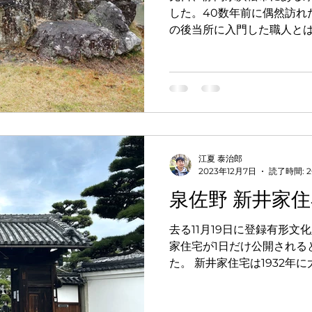
した。40数年前に偶然訪れ
の後当所に入門した職人と
とにしています。 鎌倉時代
石組は、作庭した人物の意
が多く、幾度も見るこ...
江夏 泰治郎
2023年12月7日
読了時間: 
泉佐野 新井家
去る11月19日に登録有形文
家住宅が1日だけ公開される
た。 新井家住宅は1932年
末吉が生家にて迎賓館を兼
木造建築です。...