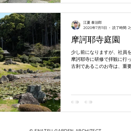
江夏 泰治郎
2020年7月11日
読了時間: 2
摩訶耶寺庭園
少し前になりますが、社員
摩訶耶寺に研修で拝観に行っ
古刹であるこのお寺は、重
れ、これらも一見に値する
べきものはおそらく鎌倉初
庭園です。他の鎌倉期の古...
© ENATSU GARDEN ARCHITECT