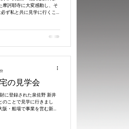
た摩訶耶寺に大変感動し、そ
は必ず私と共に見学に行くこ
に造られたとされている庭の
図がよく分かり学ぶべき要素
2分
住宅の見学会
化財に登録された泉佐野 新井
とのことで見学に行きまし
に大阪・船場で事業を営む新井
ねて自邸として建てた純和風