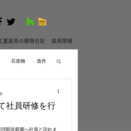
江夏庭苑の植物日記
採用情報
石造物
造作
分
て社員研修を行
摩訶耶寺庭園へ社員と訪れま